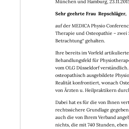
München und Hamburg, 23.11.201
Sehr geehrte Frau Repschläger,
auf der MEDICA Physio Conference
Therapie und Osteopathie – zwei S
Betrachtung“ gehalten.
Ihre bereits im Vorfeld artikulie
Behandlungsfeld für Physiotherape
vom OLG Düsseldorf verständlich.
osteopathisch ausgebildete Physi
Realität konfrontiert, wonach Ost
von Ärzten u. Heilpraktikern dur
Dabei hat es für die von Ihnen ve
rechtssichere Grundlage gegeben, 
auch die von Ihrem Verband angeb
nichts, die mit 740 Stunden, ebe