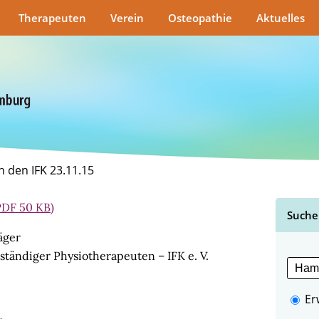
Therapeuten
Verein
Osteopathie
Aktuelles
n den IFK 23.11.15
(PDF 50 KB)
Suche
äger
tändiger Physiotherapeuten – IFK e. V.
Er