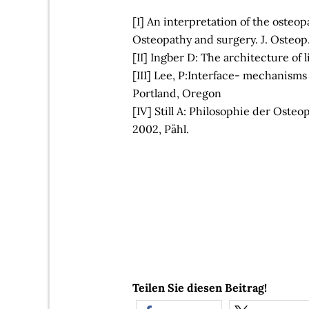
[I] An interpretation of the osteop
Osteopathy and surgery. J. Osteop
[II] Ingber D: The architecture of l
[III] Lee, P:Interface- mechanisms 
Portland, Oregon
[IV] Still A: Philosophie der Oste
2002, Pähl.
Teilen Sie diesen Beitrag!