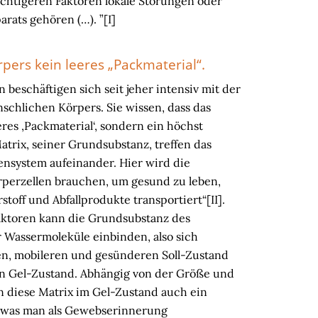
chtigeren Faktoren lokale Störungen oder
ats gehören (…). ”[I]
pers kein leeres „Packmaterial“.
eschäftigen sich seit jeher intensiv mit der
schlichen Körpers. Sie wissen, dass das
es ‚Packmaterial‘, sondern ein höchst
Matrix, seiner Grundsubstanz, treffen das
ensystem aufeinander. Hier wird die
rperzellen brauchen, um gesund zu leben,
toff und Abfallprodukte transportiert“[II].
aktoren kann die Grundsubstanz des
Wassermoleküle einbinden, also sich
en, mobileren und gesünderen Soll-Zustand
en Gel-Zustand. Abhängig von der Größe und
n diese Matrix im Gel-Zustand auch ein
 was man als Gewebserinnerung