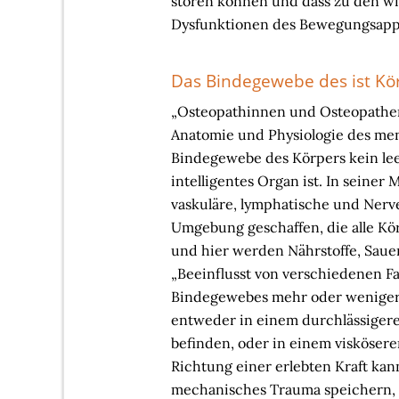
stören können und dass zu den wi
Dysfunktionen des Bewegungsappar
Das Bindegewebe des ist Kör
„Osteopathinnen und Osteopathen b
Anatomie und Physiologie des men
Bindegewebe des Körpers kein leer
intelligentes Organ ist. In seiner 
vaskuläre, lymphatische und Nerv
Umgebung geschaffen, die alle Kö
und hier werden Nährstoffe, Sauers
„Beeinflusst von verschiedenen F
Bindegewebes mehr oder weniger 
entweder in einem durchlässiger
befinden, oder in einem visköser
Richtung einer erlebten Kraft kan
mechanisches Trauma speichern,